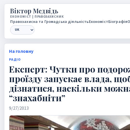
Вiктор Медвiдь
ЕКОНОМIСТ | ПРАВОЗАХИСНИК
Правозахисна та Громадська дiяльнiсть
Економiст
Бiографiя
О
Language
На головну
РАДIО
Експерт: Чутки про подор
проїзду запускає влада, що
дізнатися, наскільки можн
“знахабніти”
9/27/2013