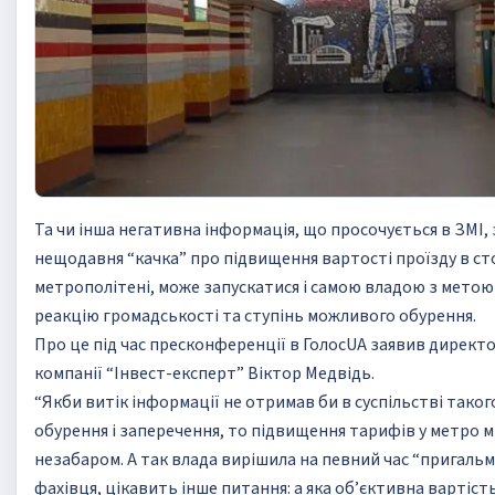
Та чи інша негативна інформація, що просочується в ЗМІ,
нещодавня “качка” про підвищення вартості проїзду в с
метрополітені, може запускатися і самою владою з мето
реакцію громадськості та ступінь можливого обурення.
Про це під час пресконференції в ГолосUA заявив директ
компанії “Інвест-експерт” Віктор Медвідь.
“Якби витік інформації не отримав би в суспільстві тако
обурення і заперечення, то підвищення тарифів у метро 
незабаром. А так влада вирішила на певний час “пригальму
фахівця, цікавить інше питання: а яка об’єктивна вартіст