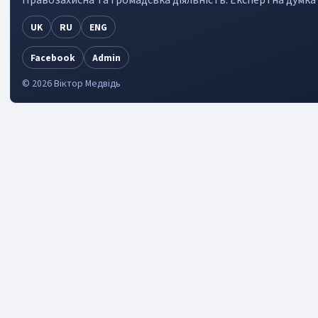
Правозахисна та громадська дiяльнiсть. Експертна думка 
UK
RU
ENG
Facebook
Admin
©
2026
Віктор Медвідь