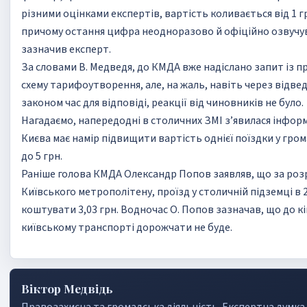
різними оцінками експертів, вартість коливається від 1 г
причому остання цифра неодноразово й офіційно озвучув
зазначив експерт.
За словами В. Медведя, до КМДА вже надіслано запит із 
схему тарифоутворення, але, на жаль, навіть через відвед
законом час для відповіді, реакції від чиновників не було.
Нагадаємо, напередодні в столичних ЗМІ з’явилася інфор
Києва має намір підвищити вартість однієї поїздки у гро
до 5 грн.
Раніше голова КМДА Олександр Попов заявляв, що за ро
Київського метрополітену, проїзд у столичній підземці в 2
коштувати 3,03 грн. Водночас О. Попов зазначав, що до кін
київському транспорті дорожчати не буде.
Віктор Медвідь