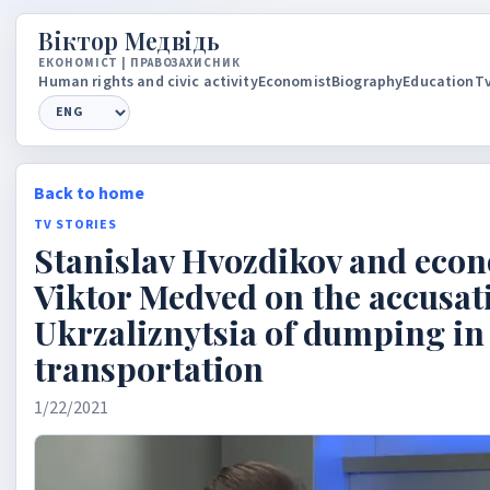
Вiктор Медвiдь
ЕКОНОМIСТ | ПРАВОЗАХИСНИК
Human rights and civic activity
Economist
Biography
Education
Tv
Language
Back to home
TV STORIES
Stanislav Hvozdikov and eco
Viktor Medved on the accusat
Ukrzaliznytsia of dumping in
transportation
1/22/2021